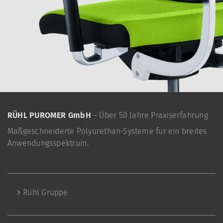
RÜHL PUROMER GmbH
– Über 50 Jahre Praxiserfahrung
Maßgeschneiderte Polyurethan-Systeme für ein breites
Anwendungsspektrum.
Rühl Gruppe