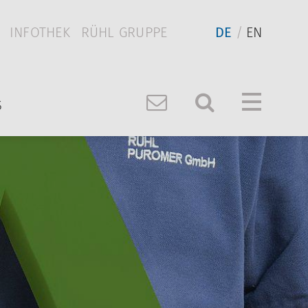
INFOTHEK
RÜHL GRUPPE
DE
EN
S