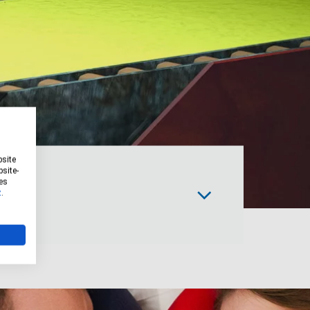
bsite
site-
es
z
.