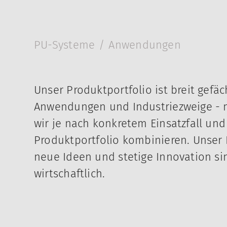
PU-Systeme
Anwendungen
Anwendungen
Unser Produktportfolio ist breit gefä
Anwendungen und Industriezweige - m
unserer Polyurethan-Systeme
wir je nach konkretem Einsatzfall u
Produktportfolio kombinieren. Unser
neue Ideen und stetige Innovation sin
wirtschaftlich.