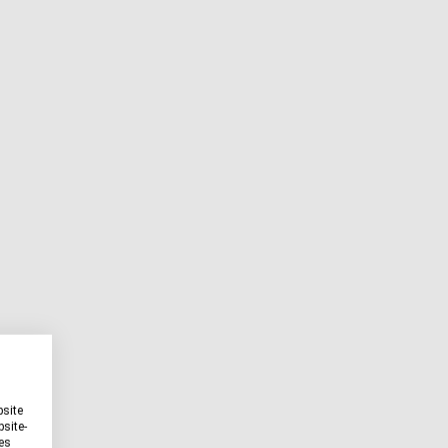
bsite
site-
es